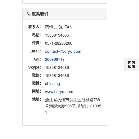
联系我们
联系人：
范博士 Dr. FAN
电话：
15858134686
传真：
0571-28285266
Email：
contact@bcryo.com
QQ：
200899713
Skype：
15858134686
微信：
15858134686
微博：
chinalng
网址：
www.bcryo.com
地址：
浙江省杭州市滨江区丹枫路788
号海越大厦906室, 邮编：31005
1