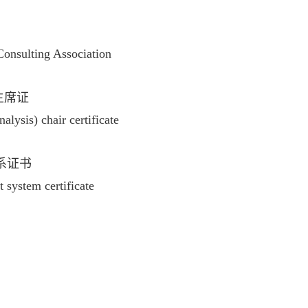
Consulting Association
主席证
ysis) chair certificate
理体系证书
ystem certificate